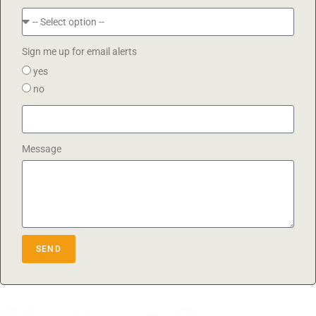
Sign me up for email alerts
yes
no
Message
SEND
A
l
t