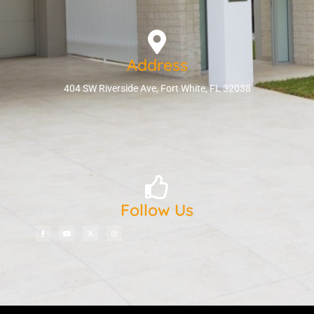
Address
404 SW Riverside Ave, Fort White, FL 32038
Follow Us